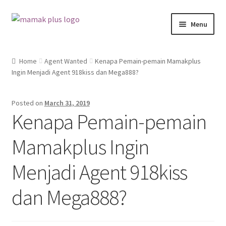
Skip
Skip
Menu
to
to
navigation
content
Home
Agent Wanted
Kenapa Pemain-pemain Mamakplus
Ingin Menjadi Agent 918kiss dan Mega888?
Posted on
March 31, 2019
Kenapa Pemain-pemain
Mamakplus Ingin
Menjadi Agent 918kiss
dan Mega888?