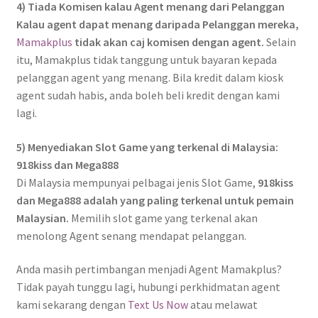
4) Tiada Komisen kalau Agent menang dari Pelanggan
Kalau agent dapat menang daripada Pelanggan mereka,
Mamakplus
tidak akan caj komisen dengan agent.
Selain
itu, Mamakplus tidak tanggung untuk bayaran kepada
pelanggan agent yang menang. Bila kredit dalam kiosk
agent sudah habis, anda boleh beli kredit dengan kami
lagi.
5) Menyediakan Slot Game yang terkenal di Malaysia:
918kiss dan Mega888
Di Malaysia mempunyai pelbagai jenis Slot Game,
918kiss
dan Mega888 adalah yang paling terkenal untuk pemain
Malaysian.
Memilih slot game yang terkenal akan
menolong Agent senang mendapat pelanggan.
Anda masih pertimbangan menjadi Agent Mamakplus?
Tidak payah tunggu lagi, hubungi perkhidmatan agent
kami sekarang dengan
Text Us Now
atau melawat