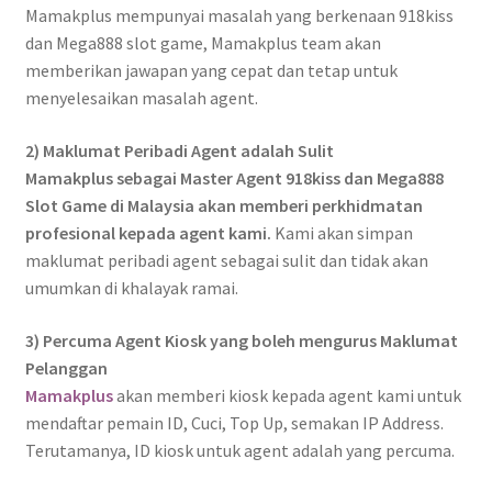
Mamakplus mempunyai masalah yang berkenaan 918kiss
dan Mega888 slot game, Mamakplus team akan
memberikan jawapan yang cepat dan tetap untuk
menyelesaikan masalah agent.
2) Maklumat Peribadi Agent adalah Sulit
Mamakplus sebagai Master Agent 918kiss dan Mega888
Slot Game di Malaysia akan memberi perkhidmatan
profesional kepada agent kami.
Kami akan simpan
maklumat peribadi agent sebagai sulit dan tidak akan
umumkan di khalayak ramai.
3) Percuma Agent Kiosk yang boleh mengurus Maklumat
Pelanggan
Mamakplus
akan memberi kiosk kepada agent kami untuk
mendaftar pemain ID, Cuci, Top Up, semakan IP Address.
Terutamanya, ID kiosk untuk agent adalah yang percuma.