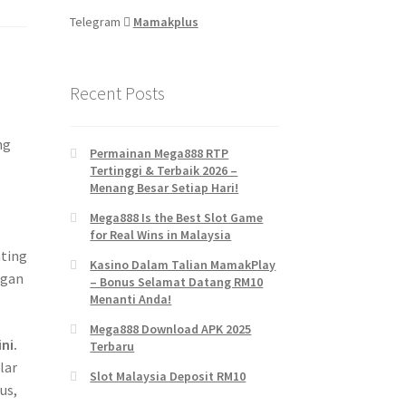
Telegram
Mamakplus
Recent Posts
ng
Permainan Mega888 RTP
Tertinggi & Terbaik 2026 –
Menang Besar Setiap Hari!
Mega888 Is the Best Slot Game
for Real Wins in Malaysia
nting
Kasino Dalam Talian MamakPlay
ngan
– Bonus Selamat Datang RM10
Menanti Anda!
Mega888 Download APK 2025
ni.
Terbaru
lar
Slot Malaysia Deposit RM10
us,