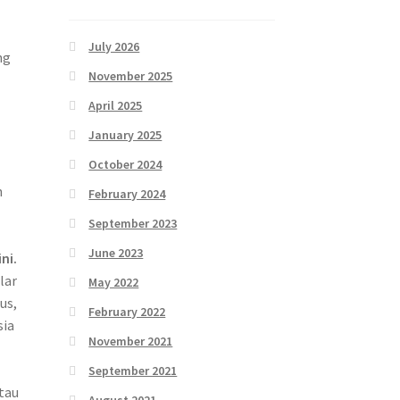
July 2026
ng
November 2025
April 2025
January 2025
October 2024
h
February 2024
September 2023
June 2023
ni.
lar
May 2022
us,
February 2022
sia
November 2021
September 2021
tau
August 2021