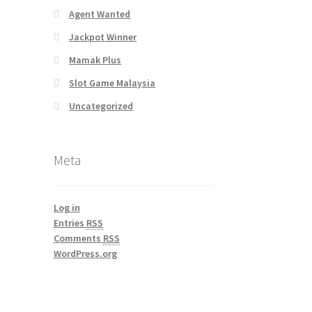
Agent Wanted
Jackpot Winner
Mamak Plus
Slot Game Malaysia
Uncategorized
Meta
Log in
Entries
RSS
Comments
RSS
WordPress.org