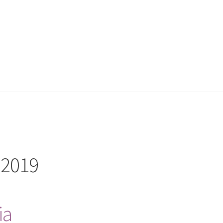
 2019
ia