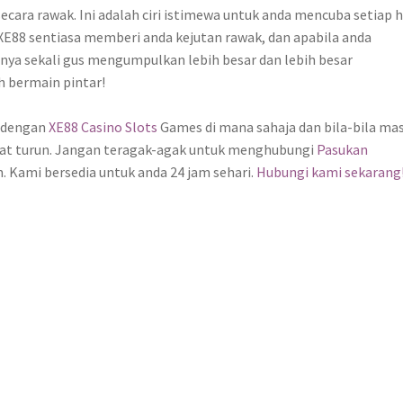
cara rawak. Ini adalah ciri istimewa untuk anda mencuba setiap h
XE88 sentiasa memberi anda kejutan rawak, dan apabila anda
a sekali gus mengumpulkan lebih besar dan lebih besar
h bermain pintar!
 dengan
XE88 Casino Slots
Games di mana sahaja dan bila-bila ma
at turun. Jangan teragak-agak untuk menghubungi
Pasukan
 Kami bersedia untuk anda 24 jam sehari.
Hubungi kami sekarang