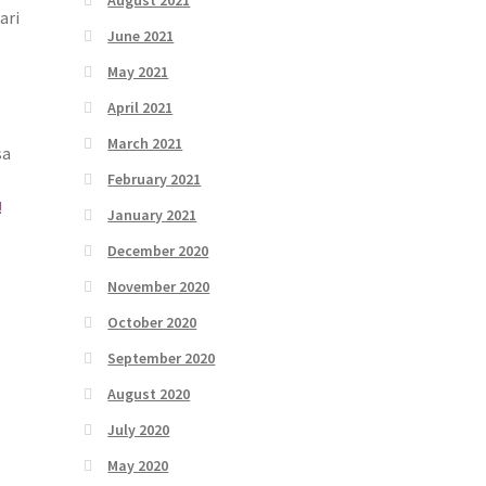
ari
June 2021
May 2021
April 2021
March 2021
sa
February 2021
!
January 2021
December 2020
November 2020
October 2020
September 2020
August 2020
July 2020
May 2020