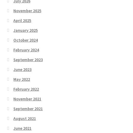
July 2026
November 2025
April 2025
January 2025
October 2024
February 2024
September 2023
June 2023
May 2022
February 2022
November 2021
September 2021
August 2021
June 2021