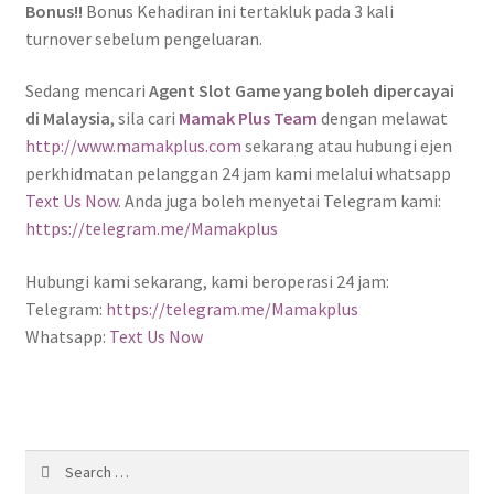
Bonus!!
Bonus Kehadiran ini tertakluk pada 3 kali
turnover sebelum pengeluaran.
Sedang mencari
Agent Slot Game yang boleh dipercayai
di Malaysia
, sila cari
Mamak Plus Team
dengan melawat
http://www.mamakplus.com
sekarang atau hubungi ejen
perkhidmatan pelanggan 24 jam kami melalui whatsapp
Text Us Now
. Anda juga boleh menyetai Telegram kami:
https://telegram.me/Mamakplus
Hubungi kami sekarang, kami beroperasi 24 jam:
Telegram:
https://telegram.me/Mamakplus
Whatsapp:
Text Us Now
Search
for: