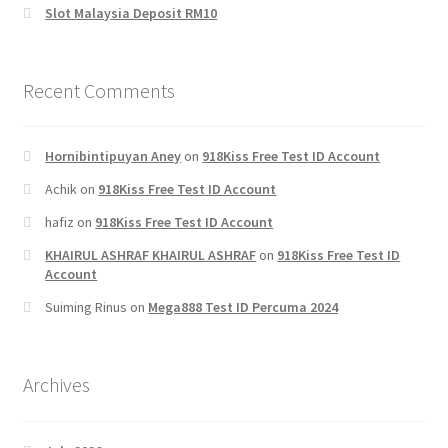
Slot Malaysia Deposit RM10
Recent Comments
Hornibintipuyan Aney
on
918Kiss Free Test ID Account
Achik
on
918Kiss Free Test ID Account
hafiz
on
918Kiss Free Test ID Account
KHAIRUL ASHRAF KHAIRUL ASHRAF
on
918Kiss Free Test ID
Account
Suiming Rinus
on
Mega888 Test ID Percuma 2024
Archives