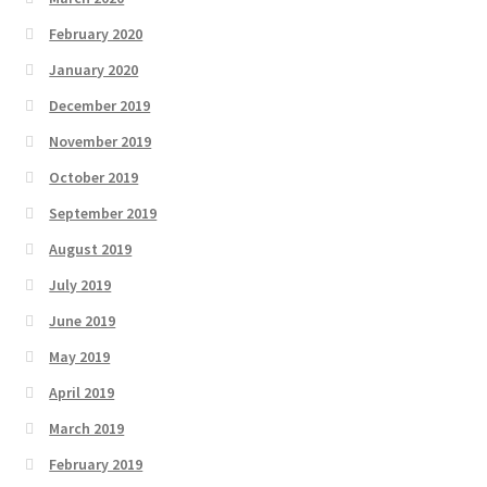
February 2020
January 2020
December 2019
November 2019
October 2019
September 2019
August 2019
July 2019
June 2019
May 2019
April 2019
March 2019
February 2019