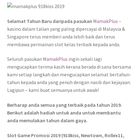
Selamat Tahun Baru daripada pasukan
MamakPlus
–
kasino dalam talian yang paling dipercayai di Malaysia &
Singapore terus memberi anda lebih baik dan terus
membawa permainan slot kelas terbaik kepada anda.
Seluruh pasukan
MamakPlus
ingin sekali lagi
mengucapkan terima kasih kerana berada di sana bersama
kami setiap langkah dan mengucapkan selamat bertahun-
tahun kepada anda yang penuh dengan nasib dan kejayaan.
Lagipun – kami buat semuanya untuk awak!
Berharap anda semua yang terbaik pada tahun 2019.
Berikut adalah hadiah untuk anda untuk membantu
anda memulakan tahun dalam gaya.
Slot Game Promosi 2019 (918kiss, Newtown, Rollex11,