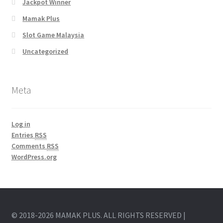
Jackpot Winner
Mamak Plus
Slot Game Malaysia
Uncategorized
Meta
Log in
Entries
RSS
Comments
RSS
WordPress.org
© 2018-2026 MAMAK PLUS. ALL RIGHTS RESERVED |