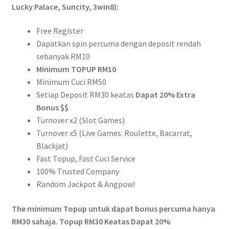
Lucky Palace, Suncity, 3win8):
Free Register
Dapatkan spin percuma dengan deposit rendah
sebanyak RM10
Minimum TOPUP RM10
Minimum Cuci RM50
Setiap Deposit RM30 keatas
Dapat 20% Extra
Bonus $$
Turnover x2 (Slot Games)
Turnover x5 (Live Games: Roulette, Bacarrat,
Blackjat)
Fast Topup, Fast Cuci Service
100% Trusted Company
Random Jackpot & Angpow!
The minimum Topup untuk dapat bonus percuma hanya
RM30 sahaja. Topup RM30 Keatas Dapat 20%