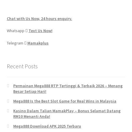
Chat with Us Now, 24 hours enquiry.
Whatsapp
Text Us Now!
Telegram
Mamakplus
Recent Posts
Permainan Mega888 RTP Tertinggi & Terbaik 2026 – Menang
Besar Setiap Hari!
Mega888 Is the Best Slot Game for Real Wins in Malaysia
Kasino Dalam Talian MamakPlay – Bonus Selamat Datang
RM10 Menanti Anda!
Mega888 Download APK 2025 Terbaru