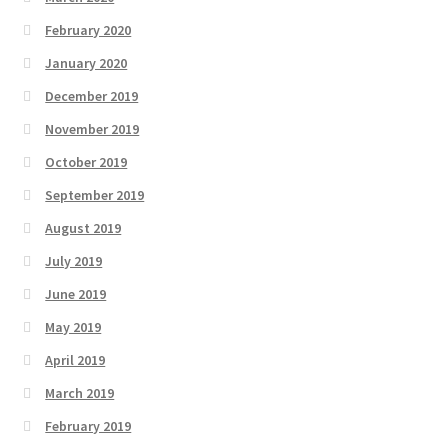
February 2020
January 2020
December 2019
November 2019
October 2019
September 2019
August 2019
July 2019
June 2019
May 2019
April 2019
March 2019
February 2019