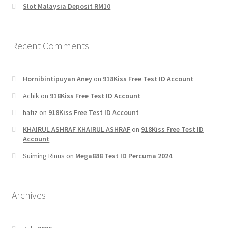
Slot Malaysia Deposit RM10
Recent Comments
Hornibintipuyan Aney
on
918Kiss Free Test ID Account
Achik
on
918Kiss Free Test ID Account
hafiz
on
918Kiss Free Test ID Account
KHAIRUL ASHRAF KHAIRUL ASHRAF
on
918Kiss Free Test ID
Account
Suiming Rinus
on
Mega888 Test ID Percuma 2024
Archives