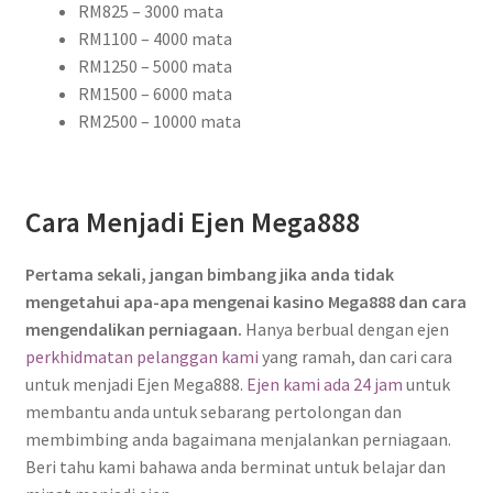
RM825 – 3000 mata
RM1100 – 4000 mata
RM1250 – 5000 mata
RM1500 – 6000 mata
RM2500 – 10000 mata
Cara Menjadi Ejen Mega888
Pertama sekali, jangan bimbang jika anda tidak
mengetahui apa-apa mengenai kasino Mega888 dan cara
mengendalikan perniagaan.
Hanya berbual dengan ejen
perkhidmatan pelanggan kami
yang ramah, dan cari cara
untuk menjadi Ejen Mega888.
Ejen kami ada 24 jam
untuk
membantu anda untuk sebarang pertolongan dan
membimbing anda bagaimana menjalankan perniagaan.
Beri tahu kami bahawa anda berminat untuk belajar dan