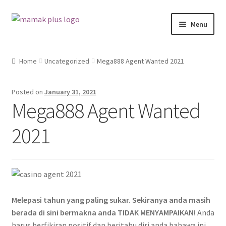
Skip
Skip
Menu
to
to
navigation
content
Home
Uncategorized
Mega888 Agent Wanted 2021
Posted on
January 31, 2021
Mega888 Agent Wanted
2021
Melepasi tahun yang paling sukar. Sekiranya anda masih
berada di sini bermakna anda TIDAK MENYAMPAIKAN!
Anda
harus berfikiran positif dan beritahu diri anda bahawa ini