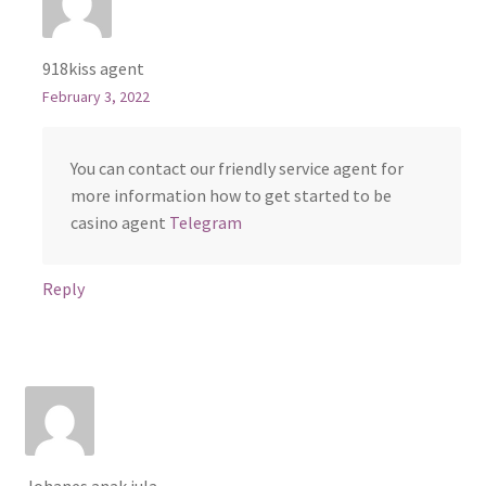
918kiss agent
February 3, 2022
You can contact our friendly service agent for
more information how to get started to be
casino agent
Telegram
Reply