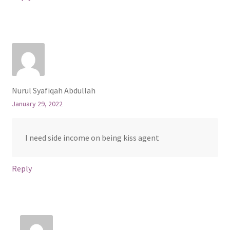
Nurul Syafiqah Abdullah
January 29, 2022
I need side income on being kiss agent
Reply