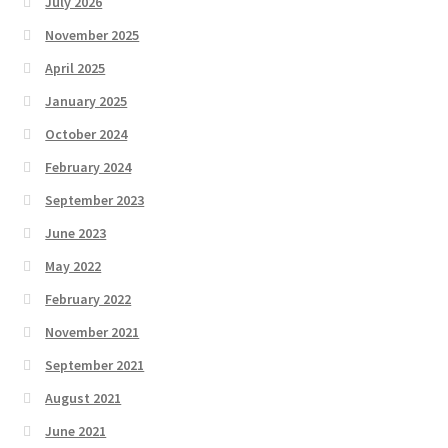
July 2026
November 2025
April 2025
January 2025
October 2024
February 2024
September 2023
June 2023
May 2022
February 2022
November 2021
September 2021
August 2021
June 2021