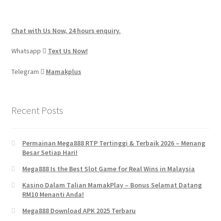
Chat with Us Now, 24 hours enquiry.
Whatsapp
Text Us Now!
Telegram
Mamakplus
Recent Posts
Permainan Mega888 RTP Tertinggi & Terbaik 2026 – Menang
Besar Setiap Hari!
Mega888 Is the Best Slot Game for Real Wins in Malaysia
Kasino Dalam Talian MamakPlay – Bonus Selamat Datang
RM10 Menanti Anda!
Mega888 Download APK 2025 Terbaru