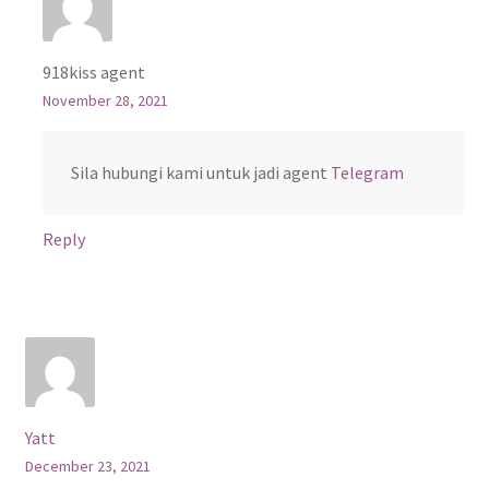
918kiss agent
November 28, 2021
Sila hubungi kami untuk jadi agent
Telegram
Reply
Yatt
December 23, 2021