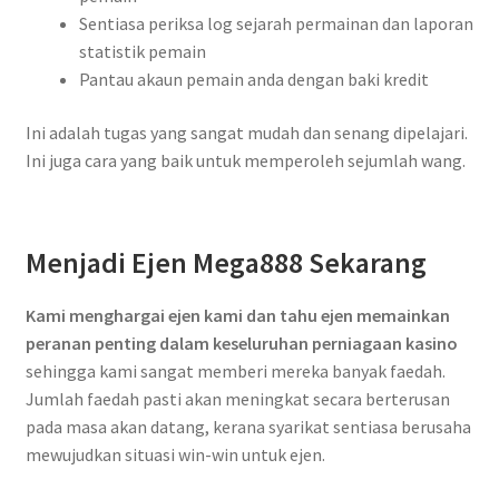
Sentiasa periksa log sejarah permainan dan laporan
statistik pemain
Pantau akaun pemain anda dengan baki kredit
Ini adalah tugas yang sangat mudah dan senang dipelajari.
Ini juga cara yang baik untuk memperoleh sejumlah wang.
Menjadi Ejen Mega888 Sekarang
Kami menghargai ejen kami dan tahu ejen memainkan
peranan penting dalam keseluruhan perniagaan kasino
sehingga kami sangat memberi mereka banyak faedah.
Jumlah faedah pasti akan meningkat secara berterusan
pada masa akan datang, kerana syarikat sentiasa berusaha
mewujudkan situasi win-win untuk ejen.